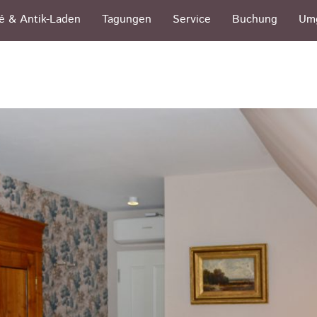
é & Antik-Laden
Tagungen
Service
Buchung
Um