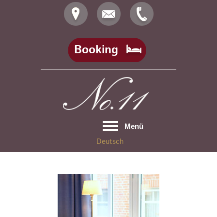
Skip
to
content
Booking
Menü
Deutsch